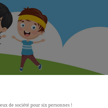
jeux de société pour six personnes !
l