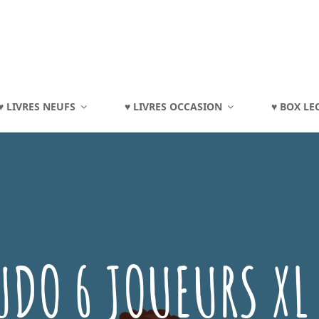
TOURAINE
♥ LIVRES NEUFS
♥ LIVRES OCCASION
♥ BOX LE
eux, Jouets, Livres, Dvd, Matériels Éducatifs…
UDO 6 JOUEURS XL