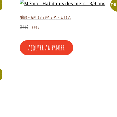
 !
PR
MÉMO – HABITANTS DES MERS – 3/9 ANS
Le
Le
20,00
€
0,00
€
prix
prix
initial
actuel
était :
est :
Ajouter Au Panier
20,00 €.
0,00 €.
 !