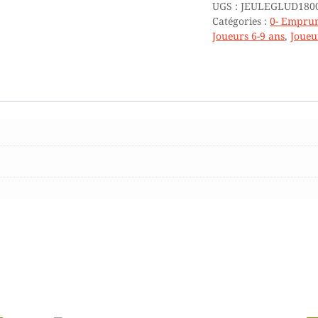
UGS :
JEULEGLUD180
+
Catégories :
0- Emprun
4
Joueurs 6-9 ans
,
Joueu
ANS