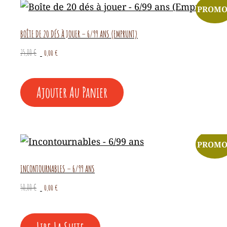
PROMO
BOÎTE DE 20 DÉS À JOUER – 6/99 ANS (EMPRUNT)
Le
Le
25,00
€
0,00
€
prix
prix
initial
actuel
était :
est :
Ajouter Au Panier
25,00 €.
0,00 €.
PROMO
INCONTOURNABLES – 6/99 ANS
Le
Le
50,00
€
0,00
€
prix
prix
initial
actuel
était :
est :