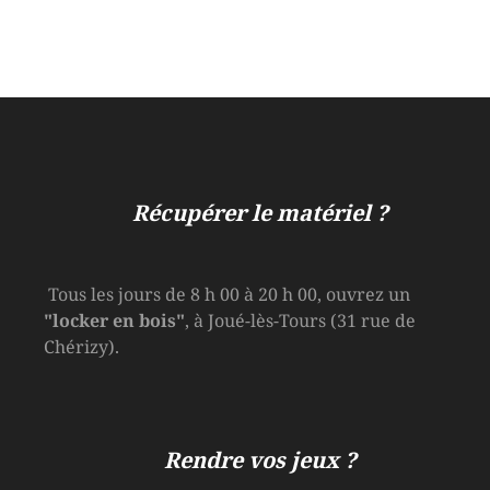
Récupérer le matériel ?
Tous les jours de 8 h 00 à 20 h 00, ouvrez un
"locker en bois"
, à Joué-lès-Tours (31 rue de
Chérizy).
Rendre vos jeux ?