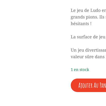
était :
est :
Le jeu de Ludo e
40,00 €.
0,00 €
grands pions. Ils 
hésitants !
La surface de jeu
Un jeu divertissa
valeur sûre dans 
1 en stock
QUANTITÉ
Ajouter Au Pan
DE
LUDO
6
JOUEURS
XL