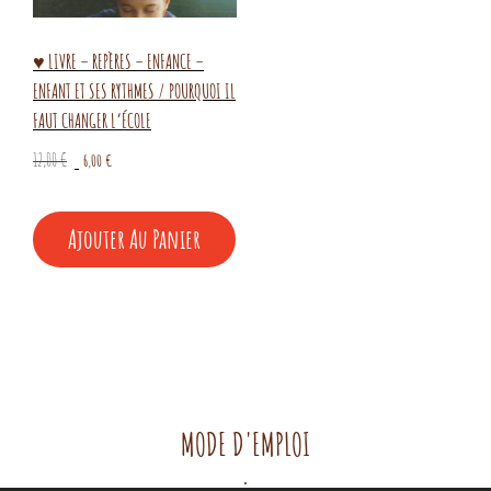
♥ LIVRE – REPÈRES – ENFANCE –
ENFANT ET SES RYTHMES / POURQUOI IL
FAUT CHANGER L’ÉCOLE
Le
Le
12,00
€
6,00
€
prix
prix
initial
actuel
Ajouter Au Panier
était :
est :
12,00 €.
6,00 €.
MODE D'EMPLOI
.