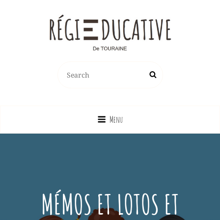
REGIE EDUCATIVE DE TOURAINE
Search
Search
Vente Sur La France Métropolitaine, Ou Emprunt Sur La Touraine, De
for:
Jeux, Jouets, Livres, Dvd, Matériels Éducatifs…
Menu
MÉMOS ET LOTOS ET