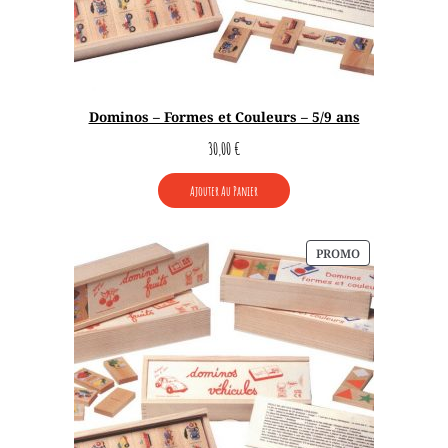
Dominos – Formes et Couleurs – 5/9 ans
30,00
€
Ajouter Au Panier
PRODUIT
PROMO
EN
PROMOTION