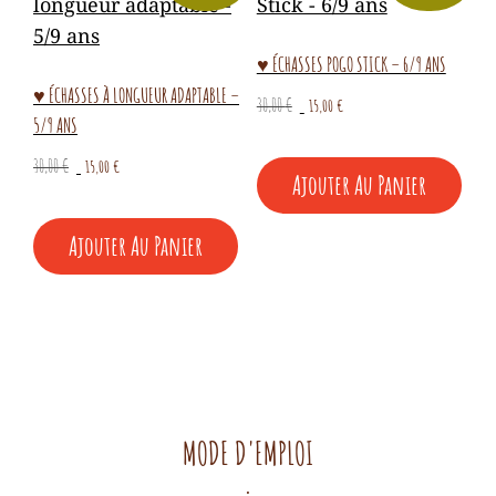
♥ ÉCHASSES POGO STICK – 6/9 ANS
♥ ÉCHASSES À LONGUEUR ADAPTABLE –
Le
Le
30,00
€
15,00
€
5/9 ANS
prix
prix
initial
actuel
Le
Le
30,00
€
15,00
€
Ajouter Au Panier
était :
est :
prix
prix
30,00 €.
15,00 €.
initial
actuel
Ajouter Au Panier
était :
est :
30,00 €.
15,00 €.
MODE D'EMPLOI
.