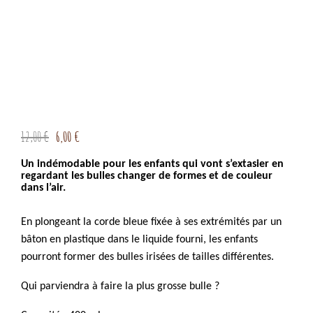
Le
Le
12,00
€
6,00
€
prix
prix
Un indémodable pour les enfants qui vont s’extasier en
initial
actuel
regardant les bulles changer de formes et de couleur
dans l’air.
était :
est :
12,00 €.
6,00 €.
En plongeant la corde bleue fixée à ses extrémités par un
bâton en plastique dans le liquide fourni, les enfants
pourront former des bulles irisées de tailles différentes.
Qui parviendra à faire la plus grosse bulle ?