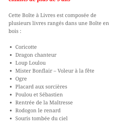
était :
est :
60,00 €.
30,00 €.
Cette Boîte à Livres est composée de
plusieurs livres rangés dans une Boîte en
bois :
Coricotte
Dragon chanteur
Loup Loulou
Mister Bonflair – Voleur à la fête
Ogre
Placard aux sorcières
Poulou et Sébastien
Rentrée de la Maîtresse
Rodogon le renard
Souris tombée du ciel