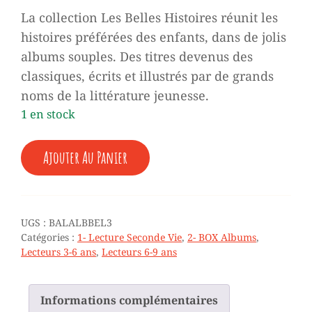
La collection Les Belles Histoires réunit les
histoires préférées des enfants, dans de jolis
albums souples. Des titres devenus des
classiques, écrits et illustrés par de grands
noms de la littérature jeunesse.
1 en stock
QUANTITÉ
Ajouter Au Panier
DE
♥
BELLES
HISTOIRES
(3)
UGS :
BALALBBEL3
-
Catégories :
1- Lecture Seconde Vie
,
2- BOX Albums
,
DIX
Lecteurs 3-6 ans
,
Lecteurs 6-9 ans
LIVRES
+
5
Informations complémentaires
ANS