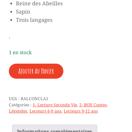
Reine des Abeilles
Sapin
Trois langages
.
1 en stock
QUANTITÉ
Ajouter Au Panier
DE
♥
CONTES
CLASSIQUES
-
UGS :
BALCONCLA1
DIX
Catégories :
1- Lecture Seconde Vie
,
2- BOX Contes-
LIVRES
Légendes
,
Lecteurs 6-9 ans
,
Lecteurs 9-12 ans
+
8
ANS
Informations complémentaires