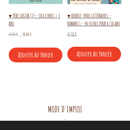
♥ PÈRE CASTOR (2) – DIX LIVRES + 3
♥ RENDEZ-VOUS LITTÉRAIRES –
ANS
ROMANS 1 – 40 FICHES POUR 8/10 ANS
Le
Le
40,00
€
60,00
€
30,00
€
prix
prix
initial
actuel
Ajouter Au Panier
Ajouter Au Panier
était :
est :
60,00 €.
30,00 €.
MODE D'EMPLOI
.