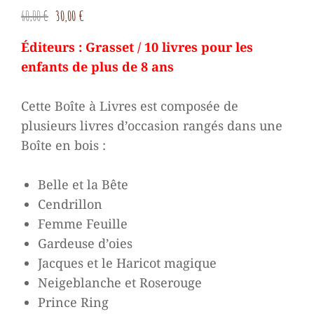
Le
Le
60,00
€
30,00
€
prix
prix
Éditeurs : Grasset / 10 livres pour les
initial
actuel
enfants de plus de 8 ans
était :
est :
60,00 €.
30,00 €.
Cette Boîte à Livres est composée de
plusieurs livres d’occasion rangés dans une
Boîte en bois :
Belle et la Bête
Cendrillon
Femme Feuille
Gardeuse d’oies
Jacques et le Haricot magique
Neigeblanche et Roserouge
Prince Ring