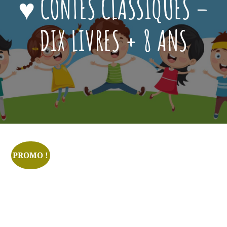
♥ CONTES CLASSIQUES –
DIX LIVRES + 8 ANS
Posted
Décembre
On
24,
2023
PROMO !