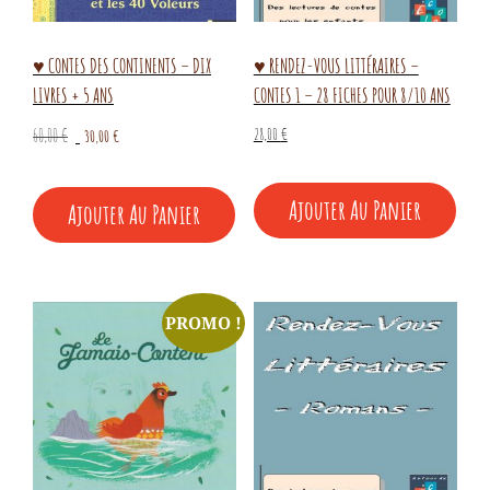
♥ CONTES DES CONTINENTS – DIX
♥ RENDEZ-VOUS LITTÉRAIRES –
LIVRES + 5 ANS
CONTES 1 – 28 FICHES POUR 8/10 ANS
Le
Le
28,00
€
60,00
€
30,00
€
prix
prix
initial
actuel
Ajouter Au Panier
Ajouter Au Panier
était :
est :
60,00 €.
30,00 €.
PROMO !