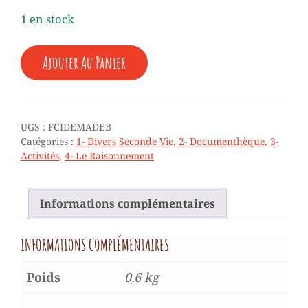
1 en stock
QUANTITÉ
Ajouter Au Panier
DE
♥
FICHIER
-
ACTIVITÉS
UGS :
FCIDEMADEB
-
Catégories :
1- Divers Seconde Vie
,
2- Documenthèque
,
3-
RAISONNEMENT
Activités
,
4- Le Raisonnement
-
DÉFIS
MATHÉMATIQUES
Informations complémentaires
(21
FICHES)
-
INFORMATIONS COMPLÉMENTAIRES
7
À
9
Poids
0,6 kg
ANS