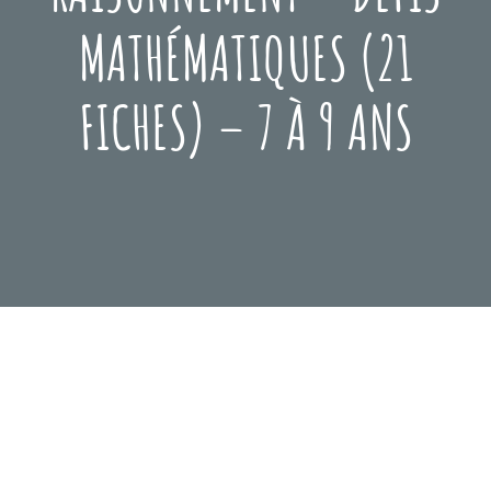
MATHÉMATIQUES (21
FICHES) – 7 À 9 ANS
Posted
Mars
On
3,
2021