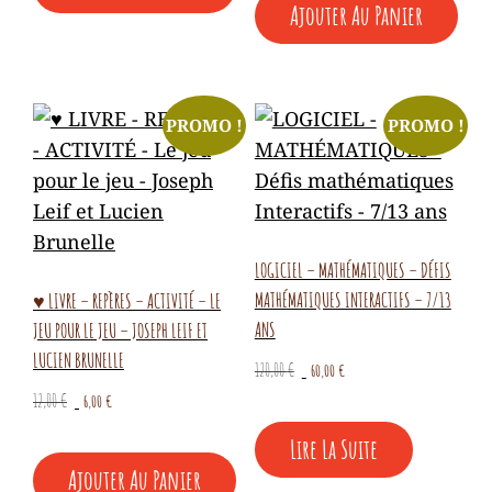
Ajouter Au Panier
PROMO !
PROMO !
LOGICIEL – MATHÉMATIQUES – DÉFIS
MATHÉMATIQUES INTERACTIFS – 7/13
♥ LIVRE – REPÈRES – ACTIVITÉ – LE
ANS
JEU POUR LE JEU – JOSEPH LEIF ET
LUCIEN BRUNELLE
Le
Le
120,00
€
60,00
€
prix
prix
Le
Le
12,00
€
6,00
€
initial
actuel
prix
prix
Lire La Suite
était :
est :
initial
actuel
120,00 €.
60,00 €.
Ajouter Au Panier
était :
est :