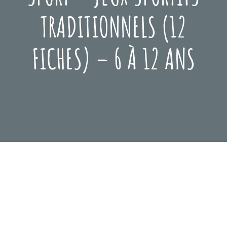
TRADITIONNELS (12
FICHES) – 6 À 12 ANS
Posted
Mars
On
3,
2021