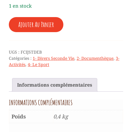
1 en stock
QUANTITÉ
Ajouter Au Panier
DE
♥
FICHIER
-
ACTIVITÉS
UGS :
FCIJSTDEB
-
Catégories :
1- Divers Seconde Vie
,
2- Documenthèque
,
3-
SPORT
Activités
,
4- Le Sport
-
JEUX
SPORTIFS
Informations complémentaires
TRADITIONNELS
(12
FICHES)
INFORMATIONS COMPLÉMENTAIRES
-
6
À
Poids
0,4 kg
12
ANS