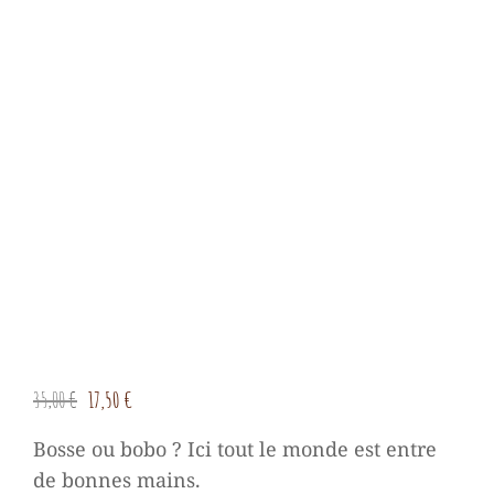
Le
Le
35,00
€
17,50
€
prix
prix
Bosse ou bobo ? Ici tout le monde est entre
initial
actuel
de bonnes mains.
était :
est :