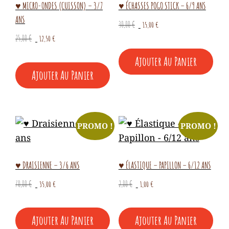
♥ MICRO-ONDES (CUISSON) – 3/7
♥ ÉCHASSES POGO STICK – 6/9 ANS
ANS
Le
Le
30,00
€
15,00
€
prix
prix
Le
Le
25,00
€
12,50
€
initial
actuel
prix
prix
Ajouter Au Panier
était :
est :
initial
actuel
30,00 €.
15,00 €.
Ajouter Au Panier
était :
est :
25,00 €.
12,50 €.
PROMO !
PROMO !
♥ DRAISIENNE – 3/6 ANS
♥ ÉLASTIQUE – PAPILLON – 6/12 ANS
Le
Le
Le
Le
70,00
€
35,00
€
2,00
€
1,00
€
prix
prix
prix
prix
initial
actuel
initial
actuel
Ajouter Au Panier
Ajouter Au Panier
était :
est :
était :
est :