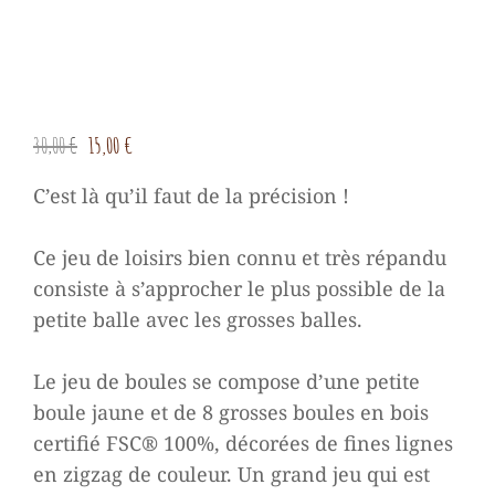
Le
Le
30,00
€
15,00
€
prix
prix
C’est là qu’il faut de la précision !
initial
actuel
était :
est :
Ce jeu de loisirs bien connu et très répandu
30,00 €.
15,00 €.
consiste à s’approcher le plus possible de la
petite balle avec les grosses balles.
Le jeu de boules se compose d’une petite
boule jaune et de 8 grosses boules en bois
certifié FSC® 100%, décorées de fines lignes
en zigzag de couleur.
Un grand jeu qui est