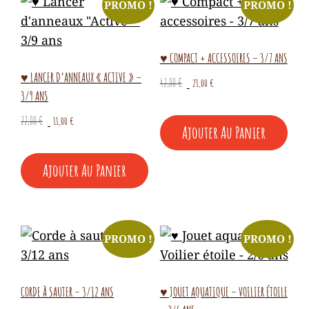
PROMO !
PROMO !
♥ COMPACT + ACCESSOIRES – 3/7 ANS
♥ LANCER D’ANNEAUX « ACTIVE » –
Le
Le
42,00
€
21,00
€
3/9 ANS
prix
prix
initial
actuel
Le
Le
22,00
€
11,00
€
Ajouter Au Panier
était :
est :
prix
prix
42,00 €.
21,00 €.
initial
actuel
Ajouter Au Panier
était :
est :
22,00 €.
11,00 €.
PROMO !
PROMO !
CORDE À SAUTER – 3/12 ANS
♥ JOUET AQUATIQUE – VOILIER ÉTOILE