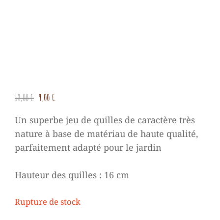
Le
Le
18,00
€
9,00
€
prix
prix
Un superbe jeu de quilles de caractère très
initial
actuel
nature à base de matériau de haute qualité,
était :
est :
parfaitement adapté pour le jardin
18,00 €.
9,00 €.
Hauteur des quilles : 16 cm
Rupture de stock