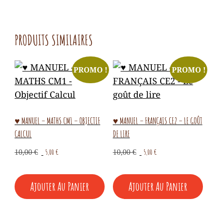
PRODUITS SIMILAIRES
PROMO !
PROMO !
♥ MANUEL – MATHS CM1 – OBJECTIF
♥ MANUEL – FRANÇAIS CE2 – LE GOÛT
CALCUL
DE LIRE
Le
Le
Le
Le
5,00
€
5,00
€
10,00
€
10,00
€
prix
prix
prix
prix
initial
actuel
initial
actuel
Ajouter Au Panier
Ajouter Au Panier
était :
est :
était :
est :
10,00 €.
5,00 €.
10,00 €.
5,00 €.