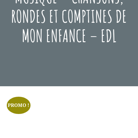
RONDES ET COMPTINES DE
MON ENFANCE – EDL
Posted
Avril
On
10,
2023
PROMO !