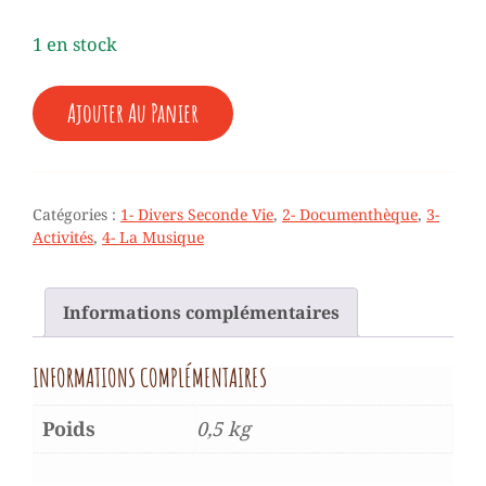
était :
est :
1 en stock
10,00 €.
5,00 €.
QUANTITÉ
Ajouter Au Panier
DE
♥
LIVRE
-
ACTIVITÉS
Catégories :
1- Divers Seconde Vie
,
2- Documenthèque
,
3-
-
Activités
,
4- La Musique
MUSIQUE
-
CHANSONS,
Informations complémentaires
RONDES
ET
COMPTINES
INFORMATIONS COMPLÉMENTAIRES
DE
MON
ENFANCE
Poids
0,5 kg
-
EDL