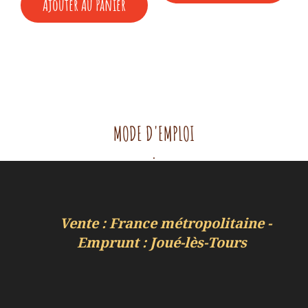
Ajouter Au Panier
était :
est :
7,00 €.
3,50 €.
MODE D'EMPLOI
.
Vente : France métropolitaine -
Emprunt : Joué-lès-Tours