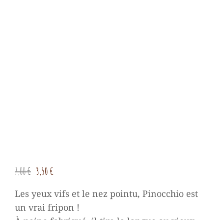
Le
Le
7,00
€
3,50
€
prix
prix
Les yeux vifs et le nez pointu, Pinocchio est
initial
actuel
un vrai fripon !
était :
est :