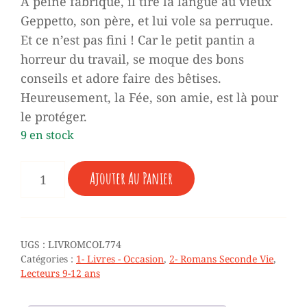
À peine fabriqué, il tire la langue au vieux
7,00 €.
3,50 €.
Geppetto, son père, et lui vole sa perruque.
Et ce n’est pas fini ! Car le petit pantin a
horreur du travail, se moque des bons
conseils et adore faire des bêtises.
Heureusement, la Fée, son amie, est là pour
le protéger.
9 en stock
QUANTITÉ
Ajouter Au Panier
DE
♥
PINOCCHIO
-
9/11
UGS :
LIVROMCOL774
ANS
Catégories :
1- Livres - Occasion
,
2- Romans Seconde Vie
,
(ROMAN
Lecteurs 9-12 ans
-
TBE)