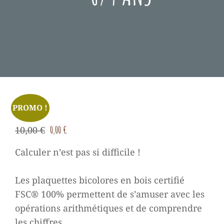
Posted
Novembre
On
22,
2020
PROMO !
Le
Le
0,00
€
10,00
€
prix
prix
Calculer n’est pas si difficile !
initial
actuel
était :
est :
Les plaquettes bicolores en bois certifié
10,00 €.
0,00 €.
FSC® 100% permettent de s’amuser avec les
opérations arithmétiques et de comprendre
les chiffres.