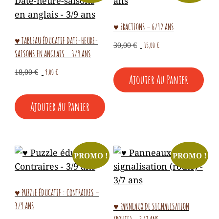
♥ FRACTIONS – 6/12 ANS
♥ TABLEAU ÉDUCATIF DATE-HEURE-
Le
Le
15,00
€
30,00
€
SAISONS EN ANGLAIS – 3/9 ANS
prix
prix
initial
actuel
Le
Le
9,00
€
18,00
€
Ajouter Au Panier
était :
est :
prix
prix
30,00 €.
15,00 €.
initial
actuel
Ajouter Au Panier
était :
est :
18,00 €.
9,00 €.
PROMO !
PROMO !
♥ PUZZLE ÉDUCATIF : CONTRAIRES –
3/9 ANS
♥ PANNEAUX DE SIGNALISATION