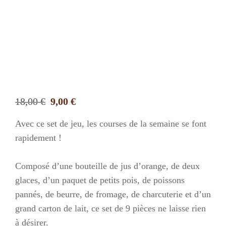
Le
Le
18,00
€
9,00
€
prix
prix
Avec ce set de jeu, les courses de la semaine se font
initial
actuel
rapidement !
était :
est :
18,00 €.
9,00 €.
Composé d’une bouteille de jus d’orange, de deux
glaces, d’un paquet de petits pois, de poissons
pannés, de beurre, de fromage, de charcuterie et d’un
grand carton de lait, ce set de 9 pièces ne laisse rien
à désirer.