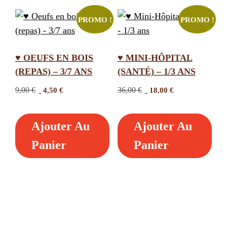
PROMO !
PROMO !
♥ OEUFS EN BOIS
♥ MINI-HÔPITAL
(REPAS) – 3/7 ANS
(SANTÉ) – 1/3 ANS
Le
Le
Le
Le
9,00
€
4,50
€
36,00
€
18,00
€
prix
prix
prix
prix
initial
actuel
initial
actuel
Ajouter Au
Ajouter Au
était :
est :
était :
est :
9,00 €.
4,50 €.
36,00 €.
18,00 €.
Panier
Panier