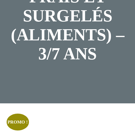
SURGELÉS
(ALIMENTS) –
3/7 ANS
Posted
Mars
On
3,
2024
PROMO !