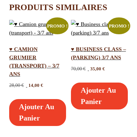
PRODUITS SIMILAIRES
PROMO !
PROMO !
♥ CAMION
♥ BUSINESS CLASS –
GRUMIER
(PARKING) 3/7 ANS
(TRANSPORT) – 3/7
Le
Le
70,00
€
35,00
€
ANS
prix
prix
initial
actuel
Le
Le
28,00
€
14,00
€
Ajouter Au
était :
est :
prix
prix
70,00 €.
35,00 €.
initial
actuel
Panier
Ajouter Au
était :
est :
28,00 €.
14,00 €.
Panier