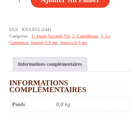
DE
♥
PRODUITS
FRAIS
ET
UGS :
JOULEGL11441
SURGELÉS
Catégories :
1- Jouets Seconde Vie
,
2- Ludothèque
,
3- Le
(ALIMENTS)
Commerce
,
Joueurs 3-6 ans
,
Joueurs 6-9 ans
-
3/7
ANS
Informations complémentaires
INFORMATIONS
COMPLÉMENTAIRES
Poids
0,8 kg