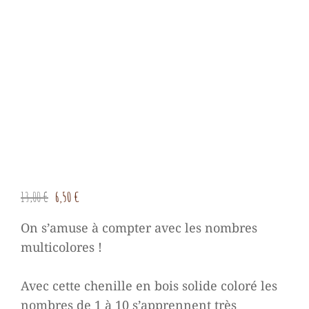
Le
Le
13,00
€
6,50
€
prix
prix
On s’amuse à compter avec les nombres
initial
actuel
multicolores !
était :
est :
13,00 €.
6,50 €.
Avec cette chenille en bois solide coloré les
nombres de 1 à 10 s’apprennent très