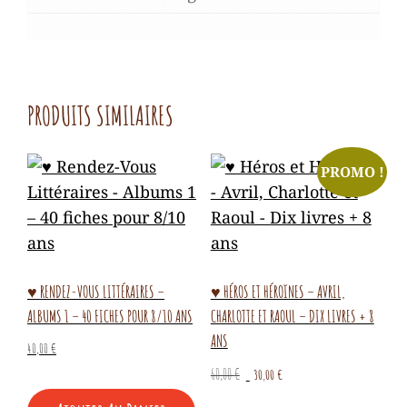
PRODUITS SIMILAIRES
PROMO !
♥ RENDEZ-VOUS LITTÉRAIRES –
♥ HÉROS ET HÉROÏNES – AVRIL,
ALBUMS 1 – 40 FICHES POUR 8/10 ANS
CHARLOTTE ET RAOUL – DIX LIVRES + 8
ANS
40,00
€
Le
Le
60,00
€
30,00
€
prix
prix