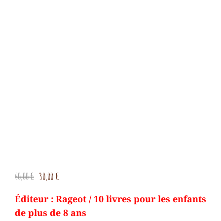
Le
Le
60,00
€
30,00
€
prix
prix
Éditeur : Rageot / 10 livres pour les enfants
initial
actuel
de plus de 8 ans
était :
est :