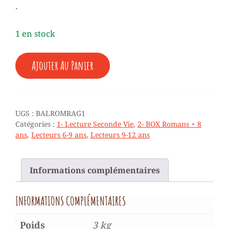
.
1 en stock
QUANTITÉ
Ajouter Au Panier
DE
♥
RAGEOT
(1)
-
UGS :
BALROMRAG1
DIX
Catégories :
1- Lecture Seconde Vie
,
2- BOX Romans + 8
LIVRES
ans
,
Lecteurs 6-9 ans
,
Lecteurs 9-12 ans
+
8
ANS
Informations complémentaires
INFORMATIONS COMPLÉMENTAIRES
Poids
3 kg