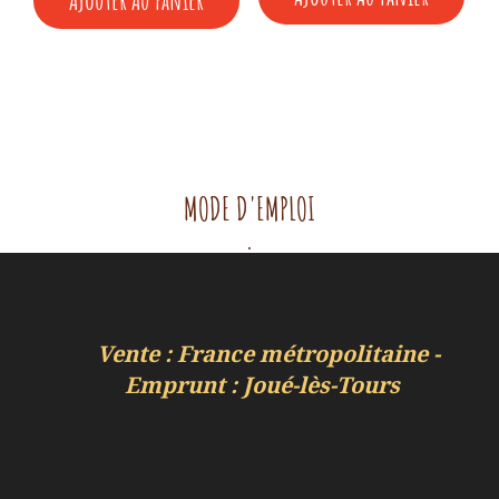
12,00 €.
6,00 €.
MODE D'EMPLOI
.
Vente : France métropolitaine -
Emprunt : Joué-lès-Tours