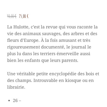
Le
Le
90,00
€
75,00
€
prix
prix
La Hulotte, c’est la revue qui vous raconte la
initial
actuel
vie des animaux sauvages, des arbres et des
était :
est :
fleurs d’Europe. À la fois amusant et très
90,00 €.
75,00 €.
rigoureusement documenté, le journal le
plus lu dans les terriers émerveille aussi
bien les enfants que leurs parents.
Une véritable petite encyclopédie des bois et
des champs. Introuvable en kiosque ou en
librairie.
26 –