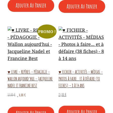
Ajouter Au Panier
Ajouter Au Panier
était :
est :
12,00 €.
6,00 €.
PROMO !
♥ LIVRE – REPÈRES – PÉDAGOGIE –
♥ FICHIER – ACTIVITÉS – MÉDIAS –
WALLON AUJOURD’HUI – JACQUELINE
PHOTOS À FAIRE… ET À DÉFAIRE (38
NADEL ET FRANCINE BEST
FICHES) – 8 À 14 ANS
Le
Le
15,00
€
12,00
€
6,00
€
prix
prix
initial
actuel
Ajouter Au Panier
Ajouter Au Panier
était :
est :