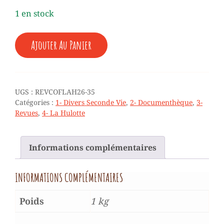
1 en stock
QUANTITÉ
Ajouter Au Panier
DE
♥
REVUES
-
LA
UGS :
REVCOFLAH26-35
HULOTTE
Catégories :
1- Divers Seconde Vie
,
2- Documenthèque
,
3-
(COFFRET
Revues
,
4- La Hulotte
N°
26
À
Informations complémentaires
35)
INFORMATIONS COMPLÉMENTAIRES
Poids
1 kg