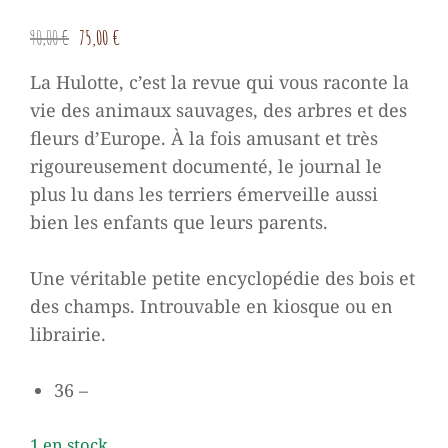
Le
Le
90,00
€
75,00
€
prix
prix
La Hulotte, c’est la revue qui vous raconte la
initial
actuel
vie des animaux sauvages, des arbres et des
était :
est :
fleurs d’Europe. À la fois amusant et très
90,00 €.
75,00 €.
rigoureusement documenté, le journal le
plus lu dans les terriers émerveille aussi
bien les enfants que leurs parents.
Une véritable petite encyclopédie des bois et
des champs. Introuvable en kiosque ou en
librairie.
36 –
1 en stock