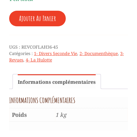
QUANTITÉ
Ajouter Au Panier
DE
♥
REVUES
-
LA
UGS :
REVCOFLAH36-45
HULOTTE
Catégories :
1- Divers Seconde Vie
,
2- Documenthèque
,
3-
(COFFRET
Revues
,
4- La Hulotte
N°
36
À
45)
Informations complémentaires
INFORMATIONS COMPLÉMENTAIRES
Poids
1 kg