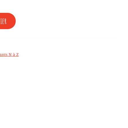
€.
ier
ants N à Z