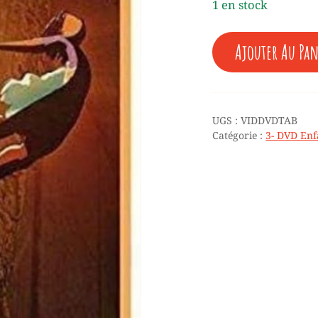
1 en stock
20,00 €.
10,00 
QUANTITÉ
Ajouter Au Pan
DE
♥
TABLEAU
UGS :
VIDDVDTAB
Catégorie :
3- DVD Enf