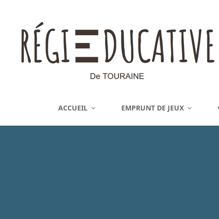
REGIE EDUCATIVE DE 
ACCUEIL
EMPRUNT DE JEUX
Vente Sur La France Métropolitaine, Ou Emprunt Sur La Touraine, De J