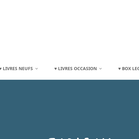
TOURAINE
♥ LIVRES NEUFS
♥ LIVRES OCCASION
♥ BOX LE
eux, Jouets, Livres, Dvd, Matériels Éducatifs…