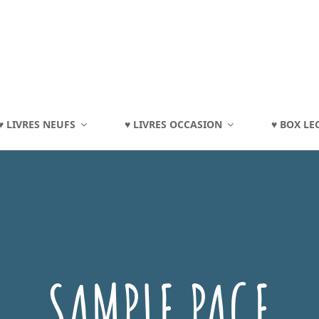
TOURAINE
♥ LIVRES NEUFS
♥ LIVRES OCCASION
♥ BOX LE
eux, Jouets, Livres, Dvd, Matériels Éducatifs…
SAMPLE PAGE