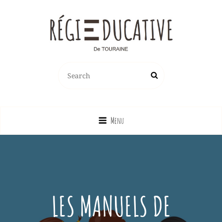
REGIE EDUCATIVE DE TOURAINE
Search
Search
Vente Sur La France Métropolitaine, Ou Emprunt Sur La Touraine, De
for:
Jeux, Jouets, Livres, Dvd, Matériels Éducatifs…
Menu
LES MANUELS DE