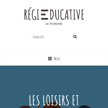
REGIE EDUCATIVE DE TOURAINE
Search
Search
Vente Sur La France Métropolitaine, Ou Emprunt Sur La Touraine, De
for:
Jeux, Jouets, Livres, Dvd, Matériels Éducatifs…
Menu
LES LOISIRS ET