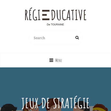
REGIE EDUCATIVE DE TOURAINE
Search
Search
Vente Sur La France Métropolitaine, Ou Emprunt Sur La Touraine, De
for:
Jeux, Jouets, Livres, Dvd, Matériels Éducatifs…
Menu
JEUX DE STRATÉGIE