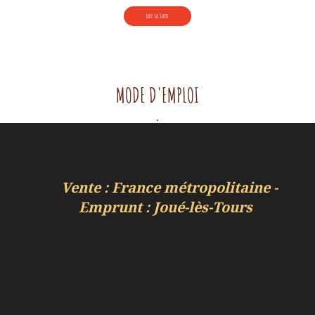
prix
prix
Lire La Suite
initial
actuel
était :
est :
275,00 €.
225,00 €.
MODE D'EMPLOI
.
Vente : France métropolitaine -
Emprunt : Joué-lès-Tours