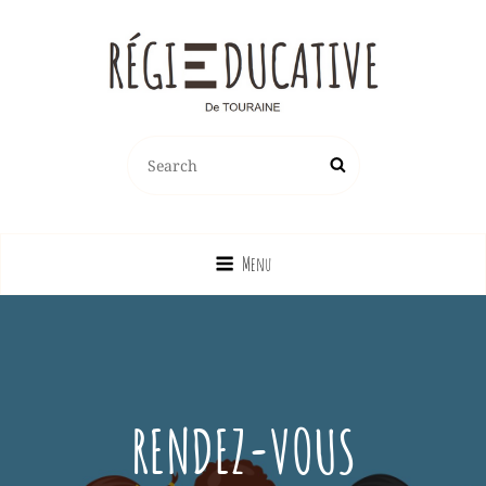
REGIE EDUCATIVE DE TOURAINE
Search
Search
Vente Sur La France Métropolitaine, Ou Emprunt Sur La Touraine, De
for:
Jeux, Jouets, Livres, Dvd, Matériels Éducatifs…
Menu
RENDEZ-VOUS