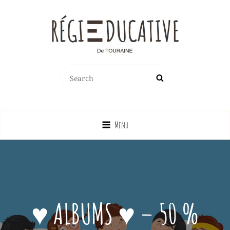
REGIE EDUCATIVE DE TOURAINE
Search
Search
Vente Sur La France Métropolitaine, Ou Emprunt Sur La Touraine, De
for:
Jeux, Jouets, Livres, Dvd, Matériels Éducatifs…
Menu
♥ ALBUMS ♥ – 50 %