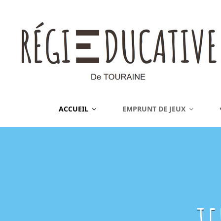
REGIE EDUCATIVE DE 
ACCUEIL
EMPRUNT DE JEUX
Vente Sur La France Métropolitaine, Ou Emprunt Sur La Touraine, De J