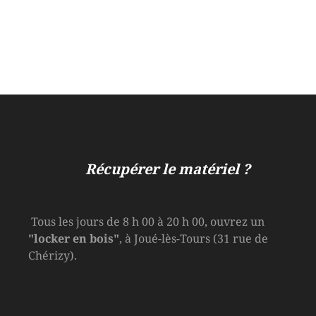
Récupérer le matériel ?
Tous les jours de 8 h 00 à 20 h 00, ouvrez un
"locker en bois"
, à Joué-lès-Tours (31 rue de
Chérizy).