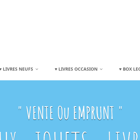
TOURAINE
♥ LIVRES NEUFS
♥ LIVRES OCCASION
♥ BOX LE
eux, Jouets, Livres, Dvd, Matériels Éducatifs…
" VENTE Ou EMPRUNT "