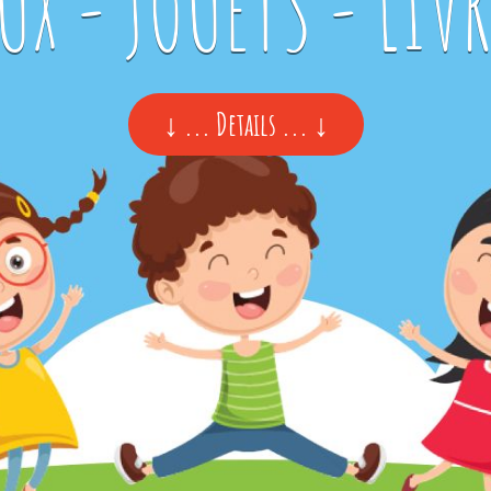
UX - JOUETS - LIV
↓
↓ ... Details ... ↓
...
Details
...
↓