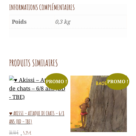
INFORMATIONS COMPLÉMENTAIRES
Poids
0,3 kg
PRODUITS SIMILAIRES
PROMO !
PROMO !
♥ AKISSI – ATTAQUE DE CHATS – 6/8
ANS (BD – TBE)
Le
Le
10,50
€
5,25
€