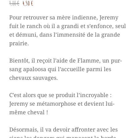
Le
Le
9,00
€
4,50
€
prix
prix
Pour retrouver sa mère indienne, Jeremy
initial
actuel
fuit le ranch où il a grandi et s’enfonce, seul
était :
est :
et démuni, dans l’immensité de la grande
9,00 €.
4,50 €.
prairie.
Bientôt, il reçoit l’aide de Flamme, un pur-
sang apaloosa qui l’accueille parmi les
chevaux sauvages.
C’est alors que se produit l’incroyable :
Jeremy se métamorphose et devient lui-
même cheval !
Désormais, il va devoir affronter avec les
siens les dangers qui menacent la horde,