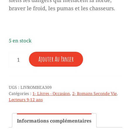
braver le froid, les pumas et les chasseurs.
5 en stock
QUANTITÉ
Ajouter Au Panier
DE
♥
JÉRÉMY
CHEVAL
-
UGS :
LIVROMBEA309
9/11
Catégories :
1- Livres - Occasion
,
2- Romans Seconde Vie
,
ANS
Lecteurs 9-12 ans
(ROMAN
-
TBE)
Informations complémentaires