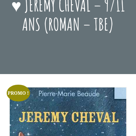
♥ JÉRÉMY CHEVAL – 9/11
ANS (ROMAN – TBE)
Posted
Février
On
3,
2025
PROMO !