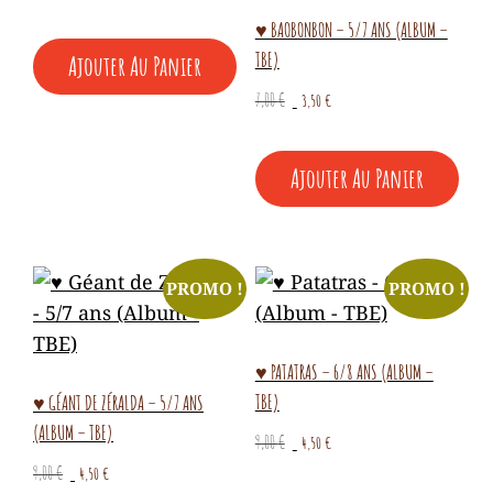
prix
prix
♥ BAOBONBON – 5/7 ANS (ALBUM –
initial
actuel
TBE)
Ajouter Au Panier
était :
est :
10,50 €.
5,25 €.
Le
Le
7,00
€
3,50
€
prix
prix
initial
actuel
Ajouter Au Panier
était :
est :
7,00 €.
3,50 €.
PROMO !
PROMO !
♥ PATATRAS – 6/8 ANS (ALBUM –
TBE)
♥ GÉANT DE ZÉRALDA – 5/7 ANS
(ALBUM – TBE)
Le
Le
9,00
€
4,50
€
prix
prix
Le
Le
9,00
€
4,50
€
initial
actuel