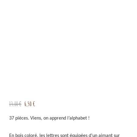
Le
Le
13,00
€
6,50
€
prix
prix
initial
actuel
37 pièces. Viens, on apprend l’alphabet !
était :
est :
13,00 €.
6,50 €.
En bois coloré, les lettres sont équipées d’un aimant sur