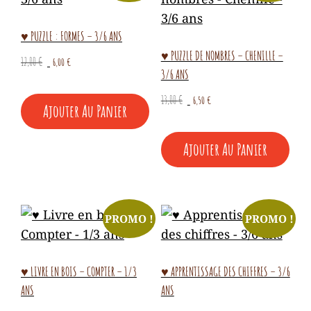
♥ PUZZLE : FORMES – 3/6 ANS
♥ PUZZLE DE NOMBRES – CHENILLE –
Le
Le
12,00
€
6,00
€
3/6 ANS
prix
prix
initial
actuel
Le
Le
13,00
€
6,50
€
Ajouter Au Panier
était :
est :
prix
prix
12,00 €.
6,00 €.
initial
actuel
Ajouter Au Panier
était :
est :
13,00 €.
6,50 €.
PROMO !
PROMO !
♥ LIVRE EN BOIS – COMPTER – 1/3
♥ APPRENTISSAGE DES CHIFFRES – 3/6
ANS
ANS