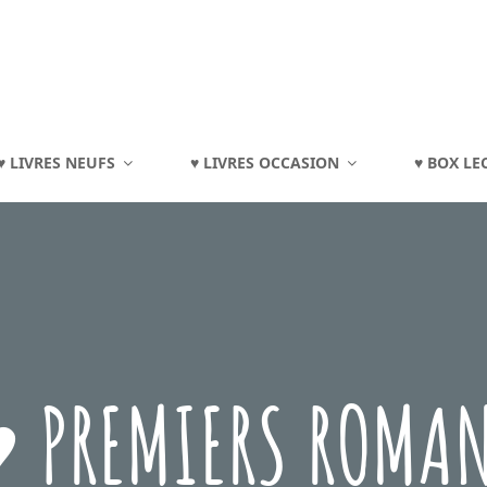
TOURAINE
♥ LIVRES NEUFS
♥ LIVRES OCCASION
♥ BOX LE
eux, Jouets, Livres, Dvd, Matériels Éducatifs…
 PREMIERS ROMA