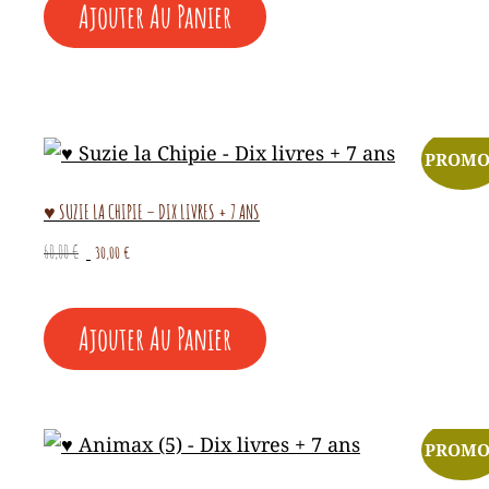
était :
est :
Ajouter Au Panier
60,00 €.
30,00 €.
PROMO
♥ SUZIE LA CHIPIE – DIX LIVRES + 7 ANS
Le
Le
60,00
€
30,00
€
prix
prix
initial
actuel
était :
est :
Ajouter Au Panier
60,00 €.
30,00 €.
PROMO