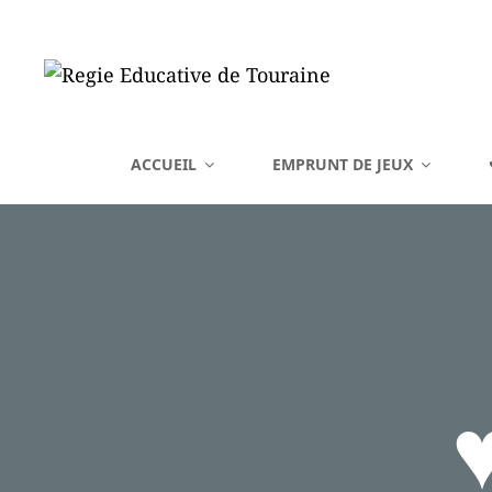
REGIE EDUCATIVE DE 
ACCUEIL
EMPRUNT DE JEUX
Vente Sur La France Métropolitaine, Ou Emprunt Sur La Touraine, De J
♥