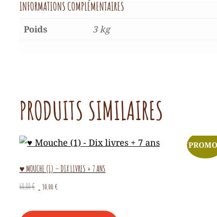
INFORMATIONS COMPLÉMENTAIRES
Poids
3 kg
PRODUITS SIMILAIRES
PROMO
♥ MOUCHE (1) – DIX LIVRES + 7 ANS
Le
Le
60,00
€
30,00
€
prix
prix
initial
actuel