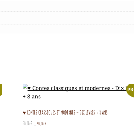
 !
PR
♥ CONTES CLASSIQUES ET MODERNES – DIX LIVRES + 8 ANS
Le
Le
60,00
€
30,00
€
prix
prix