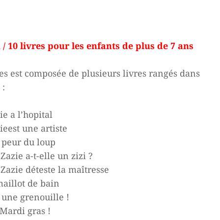
 / 10 livres pour les enfants de plus de 7 ans
l
res est composée de plusieurs livres rangés dans
 €.
 :
 a l’hopital
eest une artiste
 peur du loup
azie a-t-elle un zizi ?
azie déteste la maîtresse
aillot de bain
une grenouille !
Mardi gras !