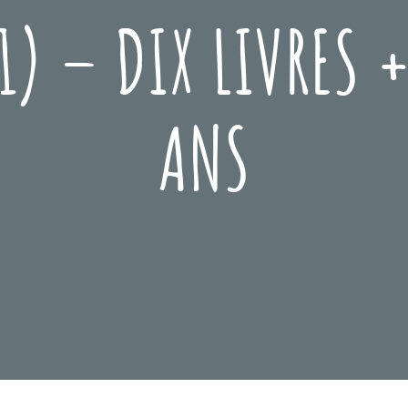
1) – DIX LIVRES 
ANS
Posted
Novembre
On
29,
2023