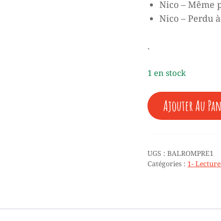
Nico – Même p
Nico – Perdu à
.
1 en stock
QUANTITÉ
Ajouter Au Pan
DE
♥
PREMIERS
ROMANS
(1)
UGS :
BALROMPRE1
-
Catégories :
1- Lectur
DIX
LIVRES
+7
ANS