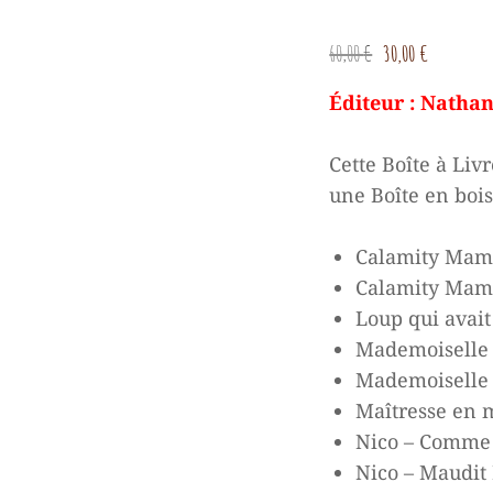
Le
Le
60,00
€
30,00
€
prix
prix
Éditeur : Nathan
initial
actue
était :
est :
Cette Boîte à Liv
60,00 €.
30,00
une Boîte en bois
Calamity Mamie
Calamity Mami
Loup qui avait
Mademoiselle Z
Mademoiselle Z
Maîtresse en m
Nico – Comme 
Nico – Maudit 