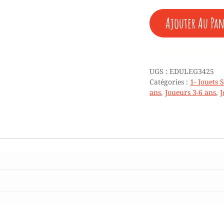
QUANTITÉ
Ajouter Au Pan
DE
♥
PUZZLE
DE
LETTRES
UGS :
EDULEG3425
-
Catégories :
1- Jouets 
CROCODILE
ans
,
Joueurs 3-6 ans
,
J
-
3/9
ANS