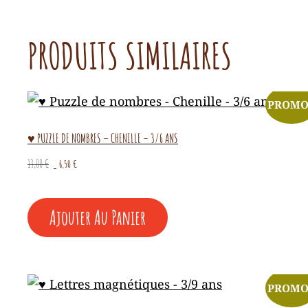
PRODUITS SIMILAIRES
PROMO
♥ PUZZLE DE NOMBRES – CHENILLE – 3/6 ANS
Le
Le
13,00
€
6,50
€
prix
prix
initial
actuel
était :
est :
Ajouter Au Panier
13,00 €.
6,50 €.
PROMO