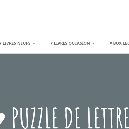
TOURAINE
♥ LIVRES NEUFS
♥ LIVRES OCCASION
♥ BOX LE
eux, Jouets, Livres, Dvd, Matériels Éducatifs…
 PUZZLE DE LETTR