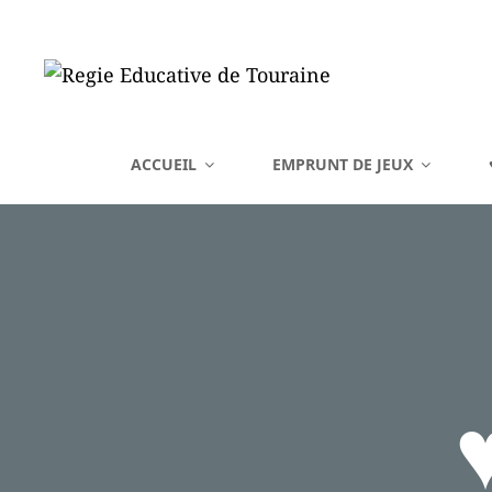
REGIE EDUCATIVE DE 
ACCUEIL
EMPRUNT DE JEUX
Vente Sur La France Métropolitaine, Ou Emprunt Sur La Touraine, De J
♥