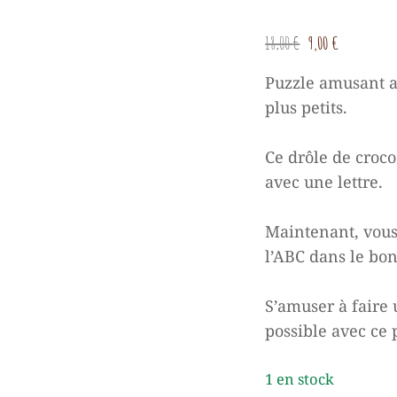
Le
Le
18,00
€
9,00
€
prix
prix
Puzzle amusant a
initial
actue
plus petits.
était :
est :
18,00 €.
9,00 €
Ce drôle de croc
avec une lettre.
Maintenant, vous
l’ABC dans le bon
S’amuser à faire 
possible avec ce 
1 en stock