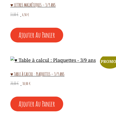
♥ LETTRES MAGNÉTIQUES – 3/9 ANS
Le
Le
13,00
€
6,50
€
prix
prix
initial
actuel
était :
est :
Ajouter Au Panier
13,00 €.
6,50 €.
PROMO
♥ TABLE À CALCUL : PLAQUETTES – 3/9 ANS
Le
Le
20,00
€
10,00
€
prix
prix
initial
actuel
était :
est :
Ajouter Au Panier
20,00 €.
10,00 €.