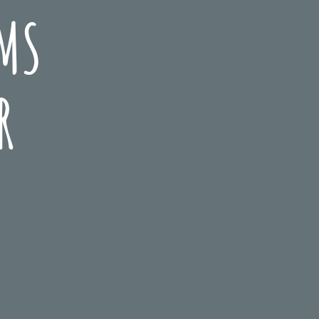
UMS
R