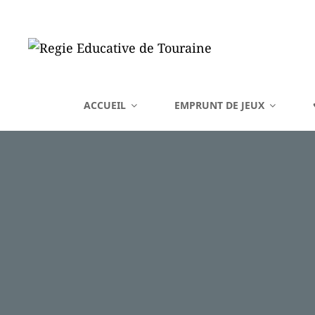
REGIE EDUCATIVE DE 
ACCUEIL
EMPRUNT DE JEUX
Vente Sur La France Métropolitaine, Ou Emprunt Sur La Touraine, De J