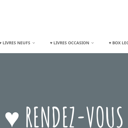
TOURAINE
♥ LIVRES NEUFS
♥ LIVRES OCCASION
♥ BOX LE
eux, Jouets, Livres, Dvd, Matériels Éducatifs…
♥ RENDEZ-VOUS