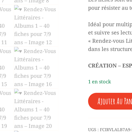
pour résister au 
Idéal pour multip
et suivre ses lect
« Rendez-vous Lit
dans les structure
CRÉATION – ES
1 en stock
QUANTITÉ
Ajouter Au Pan
DE
♥
RENDEZ-
VOUS
LITTÉRAIRES
UGS :
FCIRVLALB7A9-
-