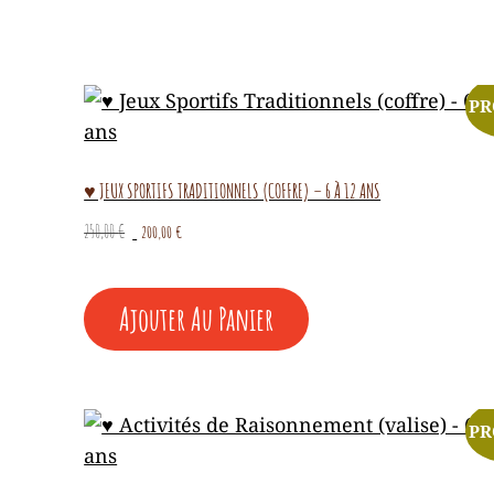
PR
♥ JEUX SPORTIFS TRADITIONNELS (COFFRE) – 6 À 12 ANS
Le
Le
250,00
€
200,00
€
prix
prix
initial
actuel
était :
est :
Ajouter Au Panier
250,00 €.
200,00 €.
PR