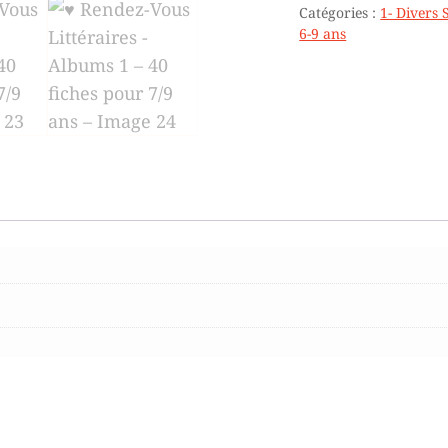
Catégories :
1- Divers 
ALBUMS
6-9 ans
1
–
40
FICHES
POUR
7/9
ANS