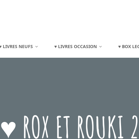
TOURAINE
♥ LIVRES NEUFS
♥ LIVRES OCCASION
♥ BOX LE
eux, Jouets, Livres, Dvd, Matériels Éducatifs…
♥ ROX ET ROUKI 