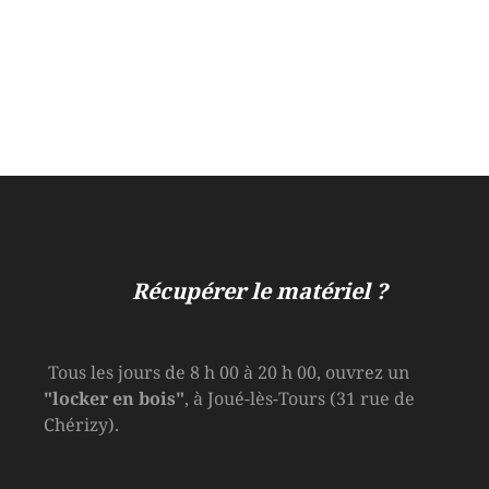
Récupérer le matériel ?
Tous les jours de 8 h 00 à 20 h 00, ouvrez un
"locker en bois"
, à Joué-lès-Tours (31 rue de
Chérizy).