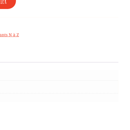
ier
ants N à Z