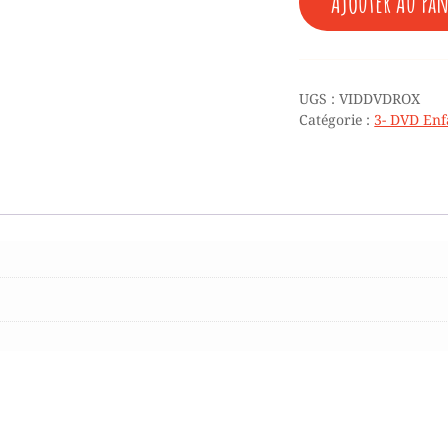
Ajouter Au Pan
DE
♥
ROX
ET
ROUKI
UGS :
VIDDVDROX
2
Catégorie :
3- DVD Enf