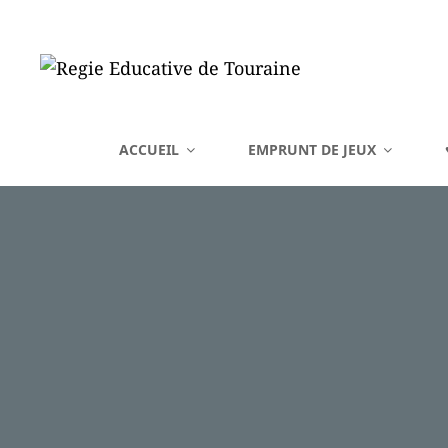
REGIE EDUCATIVE DE 
ACCUEIL
EMPRUNT DE JEUX
Vente Sur La France Métropolitaine, Ou Emprunt Sur La Touraine, De J