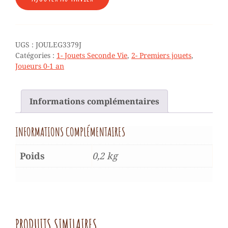
♥
SOURIS
COUINEUSE
-
UGS :
JOULEG3379J
JAUNE
Catégories :
1- Jouets Seconde Vie
,
2- Premiers jouets
,
-
Joueurs 0-1 an
0/1
AN
Informations complémentaires
INFORMATIONS COMPLÉMENTAIRES
Poids
0,2 kg
PRODUITS SIMILAIRES