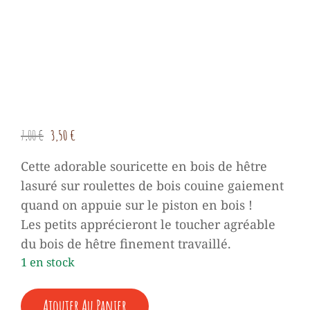
Le
Le
7,00
€
3,50
€
prix
prix
Cette adorable souricette en bois de hêtre
initial
actuel
lasuré sur roulettes de bois couine gaiement
était :
est :
quand on appuie sur le piston en bois !
7,00 €.
3,50 €.
Les petits apprécieront le toucher agréable
du bois de hêtre finement travaillé.
1 en stock
QUANTITÉ
Ajouter Au Panier
DE