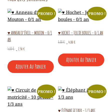
PROMO !
PROMO !
♥ ANNEAU D’ÉVEIL – MOUTON – 0/1
♥ HOCHET – JEU DE BOULES – 0/1 AN
AN
Le
Le
8,00
€
4,00
€
prix
prix
Le
Le
5,00
€
2,50
€
initial
actuel
prix
prix
Ajouter Au Panier
était :
est :
initial
actuel
8,00 €.
4,00 €.
Ajouter Au Panier
était :
est :
5,00 €.
2,50 €.
PROMO !
PROMO !
♥ ÉLÉPHANT À TIRER – 1/3 ANS