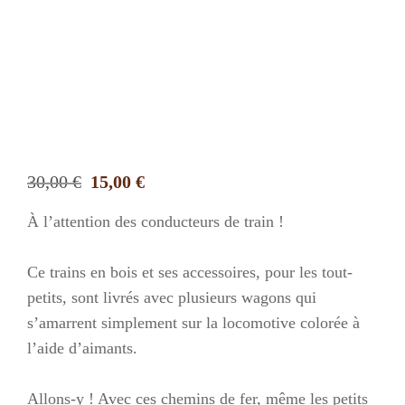
Le
Le
30,00
€
15,00
€
prix
prix
À l’attention des conducteurs de train !
initial
actuel
était :
est :
Ce trains en bois et ses accessoires, pour les tout-
30,00 €.
15,00 €.
petits, sont livrés avec plusieurs wagons qui
s’amarrent simplement sur la locomotive colorée à
l’aide d’aimants.
Allons-y !
Avec ces chemins de fer, même les petits