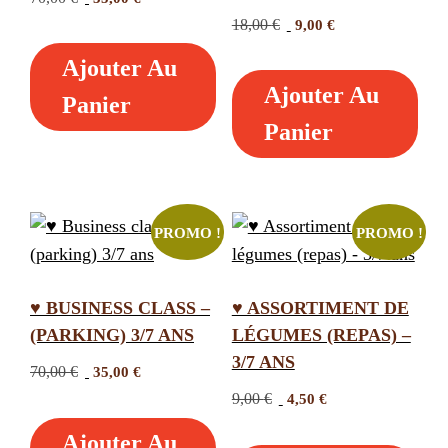
prix
prix
Le
Le
18,00
€
9,00
€
initial
actuel
prix
prix
Ajouter Au
était :
est :
initial
actuel
70,00 €.
35,00 €.
Ajouter Au
était :
est :
Panier
18,00 €.
9,00 €.
Panier
PROMO !
PROMO !
♥ BUSINESS CLASS –
♥ ASSORTIMENT DE
(PARKING) 3/7 ANS
LÉGUMES (REPAS) –
3/7 ANS
Le
Le
70,00
€
35,00
€
prix
prix
Le
Le
9,00
€
4,50
€
initial
actuel
prix
prix
Ajouter Au
était :
est :
initial
actuel