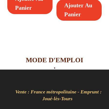
70,00 €.
35,00 €.
Ajouter Au
était :
est :
Panier
9,00 €.
4,50 €.
Panier
MODE D'EMPLOI
.
Vente : France métropolitaine - Emprunt :
Joué-lès-Tours