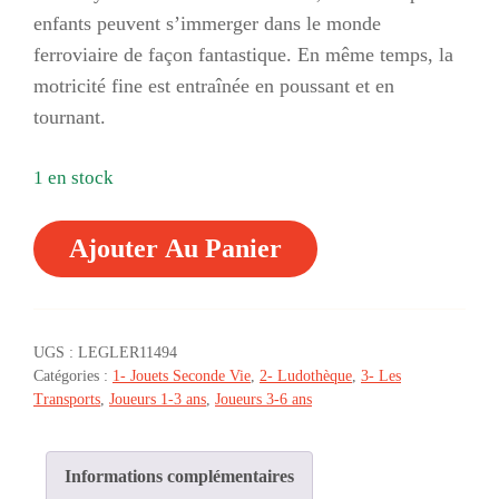
enfants peuvent s’immerger dans le monde
ferroviaire de façon fantastique.
En même temps, la
motricité fine est entraînée en poussant et en
tournant.
1 en stock
QUANTITÉ
Ajouter Au Panier
DE
♥
TRAIN
ET
GRUE
UGS :
LEGLER11494
(CHEMIN
Catégories :
1- Jouets Seconde Vie
,
2- Ludothèque
,
3- Les
DE
Transports
,
Joueurs 1-3 ans
,
Joueurs 3-6 ans
FER
JUNIOR)
-
2/5
Informations complémentaires
ANS