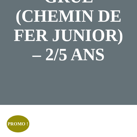
(CHEMIN DE
FER JUNIOR)
– 2/5 ANS
Posted
Février
On
8,
2024
PROMO !