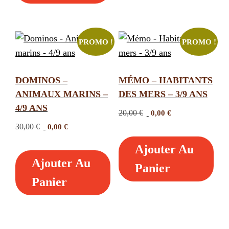
PROMO !
PROMO !
DOMINOS –
MÉMO – HABITANTS
ANIMAUX MARINS –
DES MERS – 3/9 ANS
4/9 ANS
Le
Le
20,00
€
0,00
€
prix
prix
Le
Le
30,00
€
0,00
€
initial
actuel
prix
prix
Ajouter Au
était :
est :
initial
actuel
20,00 €.
0,00 €.
Ajouter Au
était :
est :
Panier
30,00 €.
0,00 €.
Panier