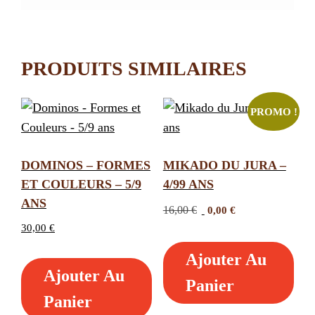
PRODUITS SIMILAIRES
PROMO !
DOMINOS – FORMES
MIKADO DU JURA –
ET COULEURS – 5/9
4/99 ANS
ANS
Le
Le
16,00
€
0,00
€
prix
prix
30,00
€
initial
actuel
Ajouter Au
était :
est :
Ajouter Au
16,00 €.
0,00 €.
Panier
Panier