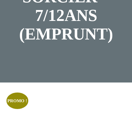
7/12ANS
(EMPRUNT)
Posted
Décembre
On
28,
2023
PROMO !