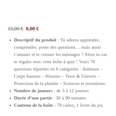
Le
Le
15,00
€
0,00
€
prix
prix
Descriptif du produit
: Tu adores apprendre,
initial
actuel
comprendre, poser des questions… mais aussi
était :
est :
t’amuser et te creuser les méninges ? Alors tu vas
15,00 €.
0,00 €.
te régaler avec cette boîte à quiz ! Voici 78
questions réparties en 6 catégories : Animaux –
Corps humain – Histoire – Terre & Univers –
Protection de la planète – Sciences et inventions.
Nombre de joueurs
: de 3 à 12 joueurs
Durée d’une partie
: 30 à 90 minutes
Contenu de la boîte
: 78 cartes, 1 livret du jeu