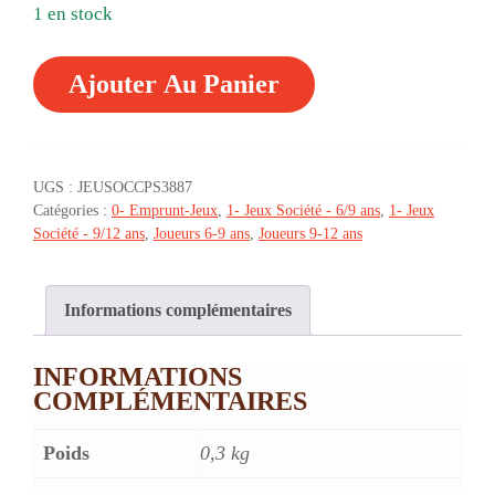
1 en stock
QUANTITÉ
Ajouter Au Panier
DE
C'EST
PAS
SORCIER
-
UGS :
JEUSOCCPS3887
7/12ANS
Catégories :
0- Emprunt-Jeux
,
1- Jeux Société - 6/9 ans
,
1- Jeux
(EMPRUNT)
Société - 9/12 ans
,
Joueurs 6-9 ans
,
Joueurs 9-12 ans
Informations complémentaires
INFORMATIONS
COMPLÉMENTAIRES
Poids
0,3 kg