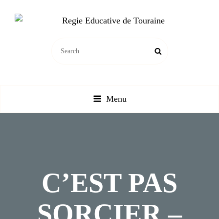
REGIE EDUCATIVE DE
SEARCH
TOURAINE
Search
FOR:
Vente Sur La France Métropolitaine, Ou Emprunt Sur La Touraine, De
Jeux, Jouets, Livres, Dvd, Matériels Éducatifs…
Menu
C’EST PAS
SORCIER –