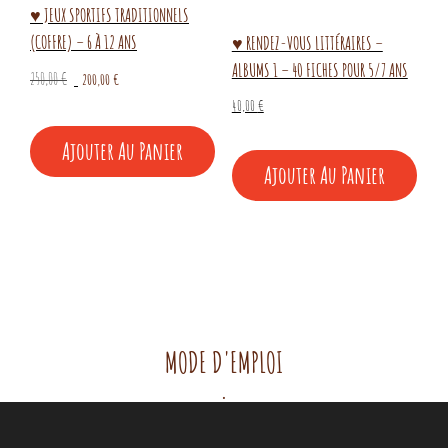
♥ JEUX SPORTIFS TRADITIONNELS
(COFFRE) – 6 À 12 ANS
♥ RENDEZ-VOUS LITTÉRAIRES –
ALBUMS 1 – 40 FICHES POUR 5/7 ANS
Le
Le
250,00
€
200,00
€
prix
prix
40,00
€
initial
actuel
Ajouter Au Panier
était :
est :
Ajouter Au Panier
250,00 €.
200,00 €.
MODE D'EMPLOI
.