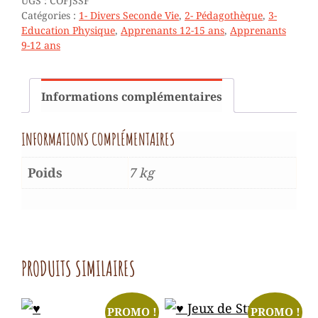
UGS :
COFJSSF
FRONTIÈRES
Catégories :
1- Divers Seconde Vie
,
2- Pédagothèque
,
3-
(COFFRE)
Education Physique
,
Apprenants 12-15 ans
,
Apprenants
-
9-12 ans
8
À
14
ANS
Informations complémentaires
INFORMATIONS COMPLÉMENTAIRES
Poids
7 kg
PRODUITS SIMILAIRES
PROMO !
PROMO !