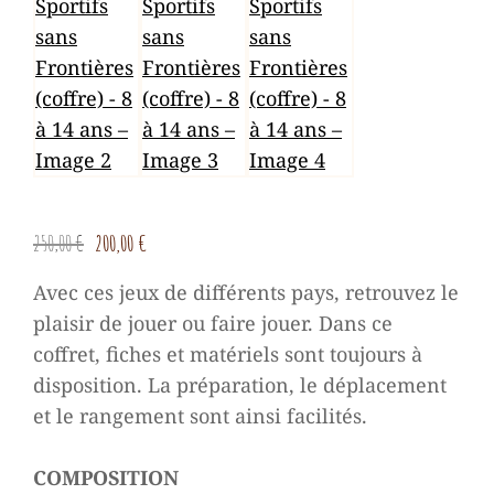
Le
Le
250,00
€
200,00
€
prix
prix
Avec ces jeux de différents pays, retrouvez le
initial
actuel
plaisir de jouer ou faire jouer. Dans ce
était :
est :
coffret, fiches et matériels sont toujours à
250,00 €.
200,00 €.
disposition. La préparation, le déplacement
et le rangement sont ainsi facilités.
COMPOSITION