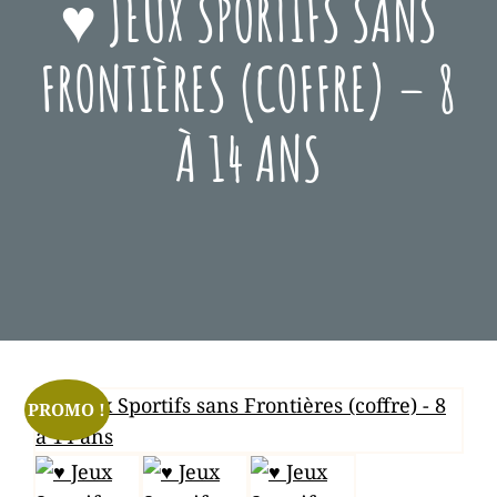
♥ JEUX SPORTIFS SANS
FRONTIÈRES (COFFRE) – 8
À 14 ANS
Posted
Mars
On
1,
2021
PROMO !