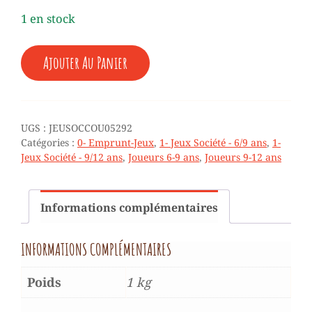
1 en stock
QUANTITÉ
Ajouter Au Panier
DE
COURSE
DES
TORTUES
-
UGS :
JEUSOCCOU05292
6/12
Catégories :
0- Emprunt-Jeux
,
1- Jeux Société - 6/9 ans
,
1-
ANS
Jeux Société - 9/12 ans
,
Joueurs 6-9 ans
,
Joueurs 9-12 ans
(EMPRUNT)
Informations complémentaires
INFORMATIONS COMPLÉMENTAIRES
Poids
1 kg