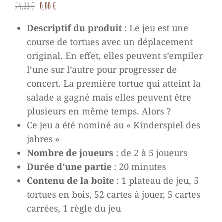
Le
Le
25,00
€
0,00
€
prix
prix
Descriptif du produit
:
Le jeu est une
initial
actuel
course de tortues avec un déplacement
était :
est :
original. En effet, elles peuvent s’empiler
25,00 €.
0,00 €.
l’une sur l’autre pour progresser de
concert. La première tortue qui atteint la
salade a gagné mais elles peuvent être
plusieurs en même temps. Alors ?
Ce jeu a été nominé au « Kinderspiel des
jahres »
Nombre de joueurs
: de 2 à 5 joueurs
Durée d’une partie
: 20 minutes
Contenu de la boîte
: 1 plateau de jeu, 5
tortues en bois, 52 cartes à jouer, 5 cartes
carrées, 1 règle du jeu