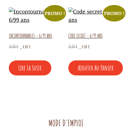
PROMO !
PROMO !
INCONTOURNABLES – 6/99 ANS
CODE SECRET – 6/99 ANS
Le
Le
Le
Le
50,00
€
0,00
€
18,00
€
0,00
€
prix
prix
prix
prix
initial
actuel
initial
actuel
Lire La Suite
Ajouter Au Panier
était :
est :
était :
est :
50,00 €.
0,00 €.
18,00 €.
0,00 €.
MODE D'EMPLOI
.