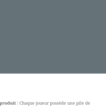
 produit
: C
haque joueur possède une pile de
l