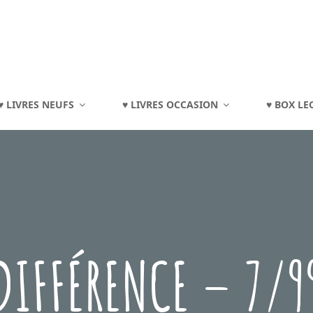
TOURAINE
♥ LIVRES NEUFS
♥ LIVRES OCCASION
♥ BOX LE
eux, Jouets, Livres, Dvd, Matériels Éducatifs…
DIFFÉRENCE – 7/9