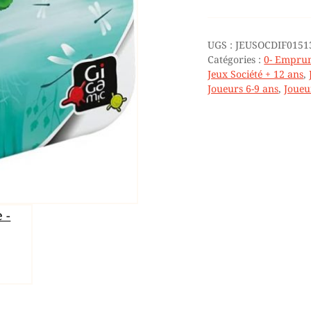
-
7/99
ANS
UGS :
JEUSOCDIF0151
(EMPRUNT)
Catégories :
0- Emprun
Jeux Société + 12 ans
,
Joueurs 6-9 ans
,
Joueu