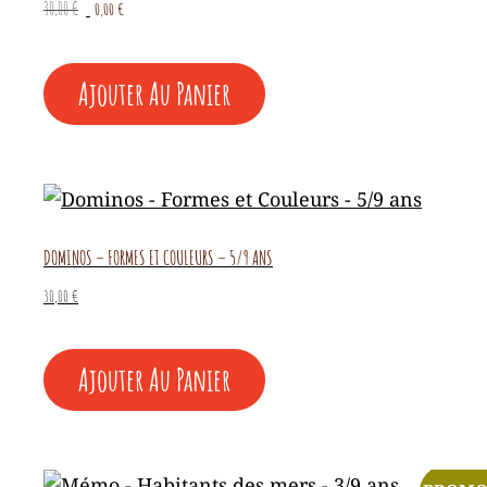
Le
Le
30,00
€
0,00
€
prix
prix
initial
actuel
était :
est :
Ajouter Au Panier
30,00 €.
0,00 €.
DOMINOS – FORMES ET COULEURS – 5/9 ANS
30,00
€
Ajouter Au Panier