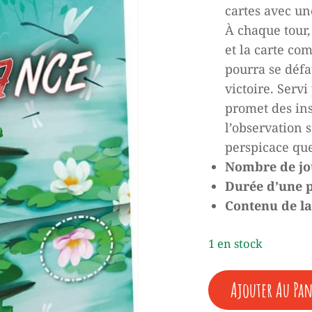
cartes avec u
était :
est :
À chaque tour,
20,00 €.
0,00 €
et la carte co
pourra se défa
victoire. Servi
promet des ins
l’observation 
perspicace que
Nombre de jo
Durée d’une p
Contenu de la
1 en stock
QUANTITÉ
Ajouter Au Pan
DE
DIFFÉRENCE