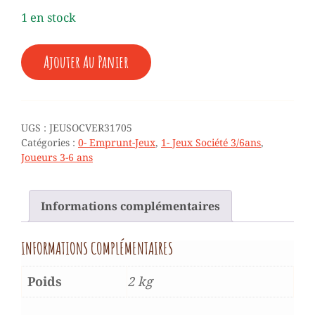
1 en stock
QUANTITÉ
Ajouter Au Panier
DE
LE
VERGER
+
3/6
UGS :
JEUSOCVER31705
ANS
Catégories :
0- Emprunt-Jeux
,
1- Jeux Société 3/6ans
,
(EMPRUNT)
Joueurs 3-6 ans
Informations complémentaires
INFORMATIONS COMPLÉMENTAIRES
Poids
2 kg