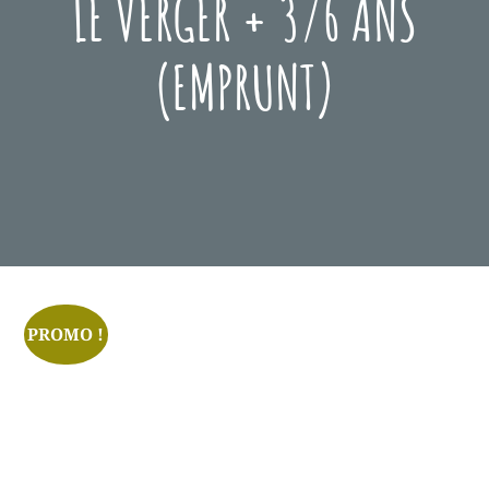
LE VERGER + 3/6 ANS
(EMPRUNT)
Posted
Novembre
On
27,
2023
PROMO !