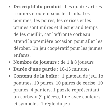
prix
prix
Descriptif du produit
: Les quatre arbres
initial
actuel
fruitiers croulent sous les fruits. Les
était :
est :
pommes, les poires, les cerises et les
35,00 €.
0,00 €.
prunes sont mûres et il est grand temps
de les cueillir, car l’effronté corbeau
attend la première occasion pour aller les
dérober. Un jeu coopératif pour les jeunes
enfants.
Nombre de joueurs
: de 1 à 8 joueurs
Durée d’une partie
: 10-15 minutes
Contenu de la boîte
: 1 plateau de jeu, 1o
pommes, 10 poires, 10 paires de cerise, 10
prunes, 4 paniers, 1 puzzle représentant
un corbeau (9 pièces), 1 dé avec couleurs
et symboles, 1 règle du jeu