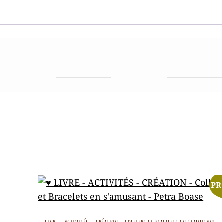
-
PEMF
PR