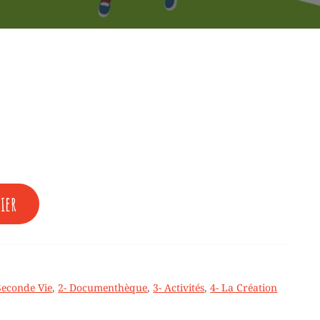
l
.
ier
M
Seconde Vie
,
2- Documenthèque
,
3- Activités
,
4- La Création