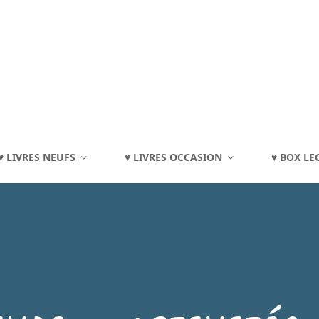
TOURAINE
♥ LIVRES NEUFS
♥ LIVRES OCCASION
♥ BOX LE
eux, Jouets, Livres, Dvd, Matériels Éducatifs…