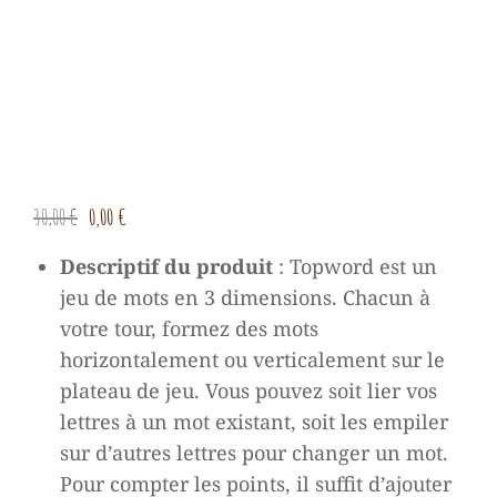
Le
Le
30,00
€
0,00
€
prix
prix
Descriptif du produit
:
Topword est un
initial
actuel
jeu de mots en 3 dimensions. Chacun à
était :
est :
votre tour, formez des mots
30,00 €.
0,00 €.
horizontalement ou verticalement sur le
plateau de jeu. Vous pouvez soit lier vos
lettres à un mot existant, soit les empiler
sur d’autres lettres pour changer un mot.
Pour compter les points, il suffit d’ajouter