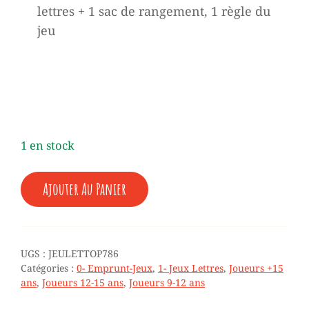
lettres + 1 sac de rangement, 1 règle du
jeu
1 en stock
QUANTITÉ
Ajouter Au Panier
DE
TOPWORD
-
10/99
ANS
UGS :
JEULETTOP786
(EMPRUNT)
Catégories :
0- Emprunt-Jeux
,
1- Jeux Lettres
,
Joueurs +15
ans
,
Joueurs 12-15 ans
,
Joueurs 9-12 ans