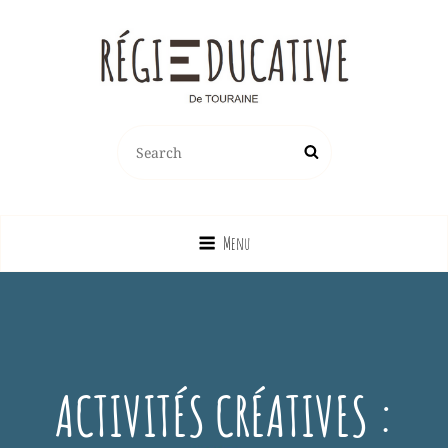
REGIE EDUCATIVE DE TOURAINE
Search
Search
Vente Sur La France Métropolitaine, Ou Emprunt Sur La Touraine, De
for:
Jeux, Jouets, Livres, Dvd, Matériels Éducatifs…
Menu
ACTIVITÉS CRÉATIVES :