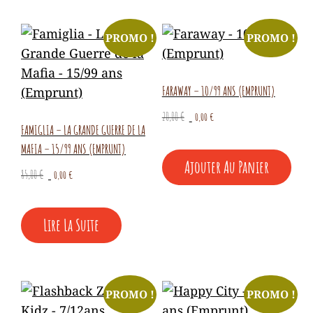
PROMO !
PROMO !
FARAWAY – 10/99 ANS (EMPRUNT)
Le
Le
20,00
€
0,00
€
FAMIGLIA – LA GRANDE GUERRE DE LA
prix
prix
initial
actuel
MAFIA – 15/99 ANS (EMPRUNT)
Ajouter Au Panier
était :
est :
Le
Le
85,00
€
0,00
€
20,00 €.
0,00 €.
prix
prix
initial
actuel
Lire La Suite
était :
est :
85,00 €.
0,00 €.
PROMO !
PROMO !