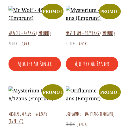
PROMO !
PROMO !
MR WOLF – 4/7 ANS (EMPRUNT)
MYSTERIUM – 10/99 ANS (EMPRUNT)
Le
Le
Le
Le
20,00
€
0,00
€
32,00
€
0,00
€
prix
prix
prix
prix
initial
actuel
initial
actuel
Ajouter Au Panier
Ajouter Au Panier
était :
est :
était :
est :
20,00 €.
0,00 €.
32,00 €.
0,00 €.
PROMO !
PROMO !
MYSTERIUM KIDS – 6/12ANS
ORIFLAMME – 10/99 ANS (EMPRUNT)
(EMPRUNT)
Le
Le
20,00
€
0,00
€