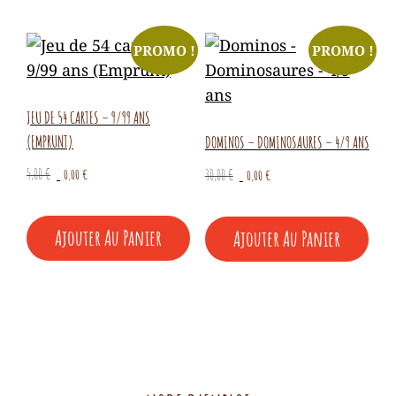
PROMO !
PROMO !
JEU DE 54 CARTES – 9/99 ANS
(EMPRUNT)
DOMINOS – DOMINOSAURES – 4/9 ANS
Le
Le
Le
Le
5,00
€
0,00
€
30,00
€
0,00
€
prix
prix
prix
prix
initial
actuel
initial
actuel
Ajouter Au Panier
Ajouter Au Panier
était :
est :
était :
est :
5,00 €.
0,00 €.
30,00 €.
0,00 €.