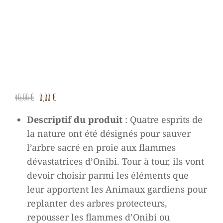
Le
Le
40,00
€
0,00
€
prix
prix
Descriptif du produit
:
Quatre esprits de
initial
actuel
la nature ont été désignés pour sauver
était :
est :
l’arbre sacré en proie aux flammes
40,00 €.
0,00 €.
dévastatrices d’Onibi. Tour à tour, ils vont
devoir choisir parmi les éléments que
leur apportent les Animaux gardiens pour
replanter des arbres protecteurs,
repousser les flammes d’Onibi ou