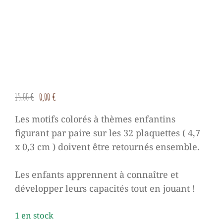
Le
Le
15,00
€
0,00
€
prix
prix
Les motifs colorés à thèmes enfantins
initial
actuel
figurant par paire sur les 32 plaquettes ( 4,7
était :
est :
x 0,3 cm ) doivent être retournés ensemble.
15,00 €.
0,00 €.
Les enfants apprennent à connaître et
développer leurs capacités tout en jouant !
1 en stock