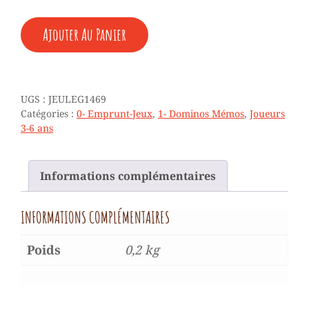
QUANTITÉ
Ajouter Au Panier
DE
MÉMO
MULTICOLORE
-
3/6
UGS :
JEULEG1469
ANS
Catégories :
0- Emprunt-Jeux
,
1- Dominos Mémos
,
Joueurs
3-6 ans
Informations complémentaires
INFORMATIONS COMPLÉMENTAIRES
Poids
0,2 kg